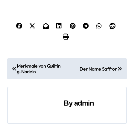
B
Merkmale von Quiltin
Der Name Saffron
g-Nadeln
e
i
t
By
admin
r
a