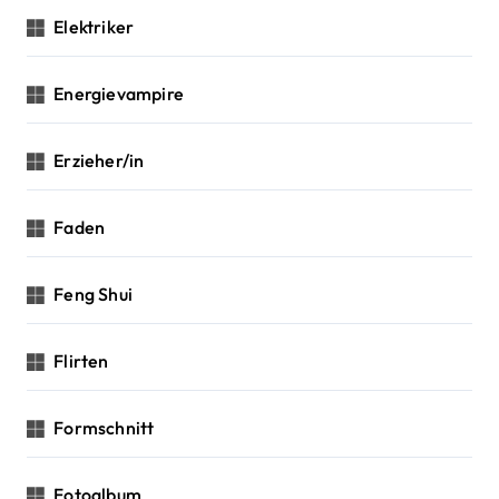
Elektriker
Energievampire
Erzieher/in
Faden
Feng Shui
Flirten
Formschnitt
Fotoalbum