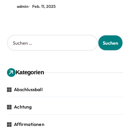
admin
Feb. 11, 2025
S
u
c
h
e
n
Kategorien
n
a
c
Abschlussball
h
:
Achtung
Affirmationen