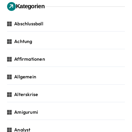
a
n
Kategorien
n
v
a
c
Abschlussball
i
h
:
g
Achtung
a
Affirmationen
t
i
Allgemein
o
Alterskrise
n
Amigurumi
Analyst