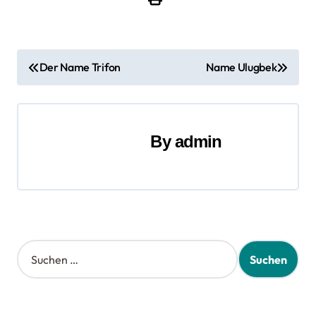
B
Der Name Trifon
Name Ulugbek
e
i
By
admin
t
r
a
g
S
s
u
c
n
h
e