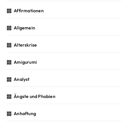
t
Affirmationen
i
o
Allgemein
n
Alterskrise
Amigurumi
Analyst
Ängste und Phobien
Anhaftung