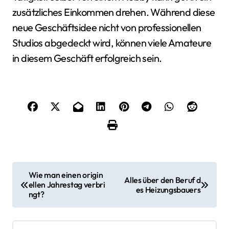
zusätzliches Einkommen drehen. Während diese
neue Geschäftsidee nicht von professionellen
Studios abgedeckt wird, können viele Amateure
in diesem Geschäft erfolgreich sein.
B
Wie man einen origin
Alles über den Beruf d
ellen Jahrestag verbri
e
es Heizungsbauers
ngt?
i