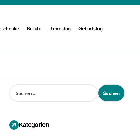
eschenke
Berufe
Jahrestag
Geburtstag
S
u
c
h
e
n
Kategorien
n
a