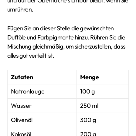
und auf der Oberfläche sichtbar bleibt, wenn Sie
umrühren.
Fügen Sie an dieser Stelle die gewünschten
Duftöle und Farbpigmente hinzu. Rühren Sie die
Mischung gleichmäßig, um sicherzustellen, dass
alles gut verteilt ist.
Zutaten
Menge
Natronlauge
100 g
Wasser
250 ml
Olivenöl
300 g
Kokosöl
200 g