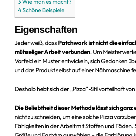
3
Wie man es macht?
4
Schöne Beispiele
Eigenschaften
Jeder weiß, dass
Patchwork ist nicht die einfac
mühseliger Arbeit verbunden
. Um Meisterwerke
Vorfeld ein Muster entwickeln, sich Gedanken 
und das Produkt selbst auf einer Nähmaschine fer
Deshalb hebt sich der „Pizza“-Stil vorteilhaft v
Die Beliebtheit dieser Methode lässt sich ganz 
nicht zu schneiden, um eine solche Pizza vorzube
Fähigkeiten in der Arbeit mit Stoffen und Fäden. 
Größe und Farbtyp auswählen – die Farblösung kan