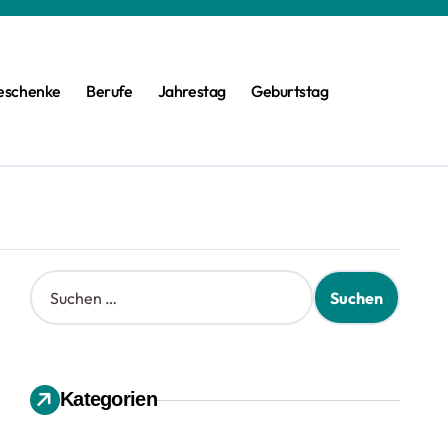
eschenke
Berufe
Jahrestag
Geburtstag
S
u
c
h
e
n
Kategorien
n
a