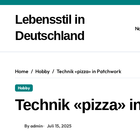
Zum
Inhalt
Lebensstil in
springen
N
Deutschland
Home
Hobby
Technik «pizza» in Patchwork
Hobby
Technik «pizza» i
By admin
Juli 15, 2025