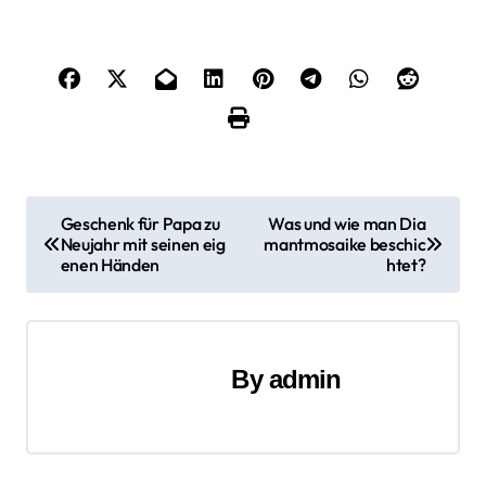
B
Geschenk für Papa zu
Was und wie man Dia
Neujahr mit seinen eig
mantmosaike beschic
e
enen Händen
htet?
i
t
By
admin
r
a
g