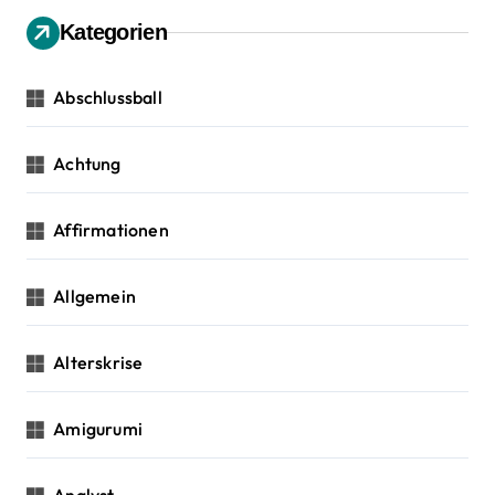
v
n
Kategorien
n
i
a
c
Abschlussball
g
h
:
a
Achtung
t
Affirmationen
i
o
Allgemein
n
Alterskrise
Amigurumi
Analyst