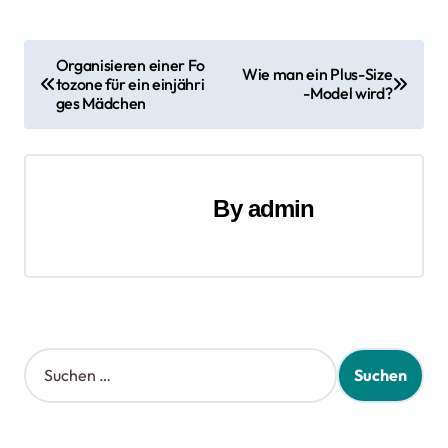
B
Organisieren einer Fo
Wie man ein Plus-Size
tozone für ein einjähri
e
-Model wird?
ges Mädchen
i
t
By
admin
r
a
g
s
S
n
u
c
a
h
e