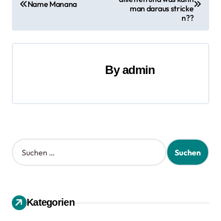
e
Name Manana
man daraus stricke
n??
i
t
r
By
admin
a
g
s
S
n
u
a
c
h
v
e
n
Kategorien
i
n
a