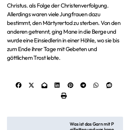
Christus. als Folge der Christenverfolgung.
Allerdings waren viele Jungfrauen dazu
bestimmt, den Märtyrertod zu sterben. Von den
anderen getrennt, ging Mane in die Berge und
wurde eine Einsiedlerin in einer Höhle, wo sie bis
zum Ende ihrer Tage mit Gebeten und
göttlichem Trost lebte.
B
Was ist das Garn mit P
ailletten und was kann