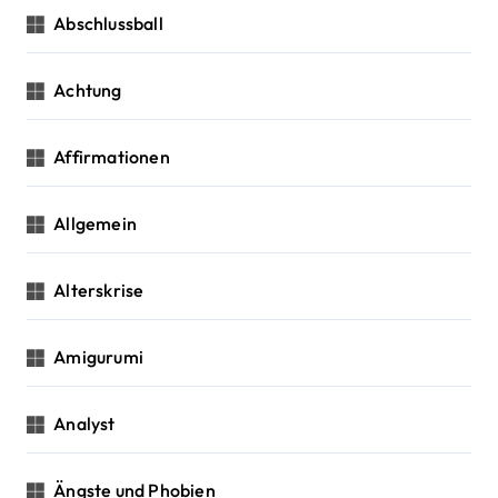
g
c
Abschlussball
h
a
:
Achtung
t
i
Affirmationen
o
Allgemein
n
Alterskrise
Amigurumi
Analyst
Ängste und Phobien