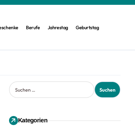
eschenke
Berufe
Jahrestag
Geburtstag
S
u
c
h
e
n
Kategorien
n
a