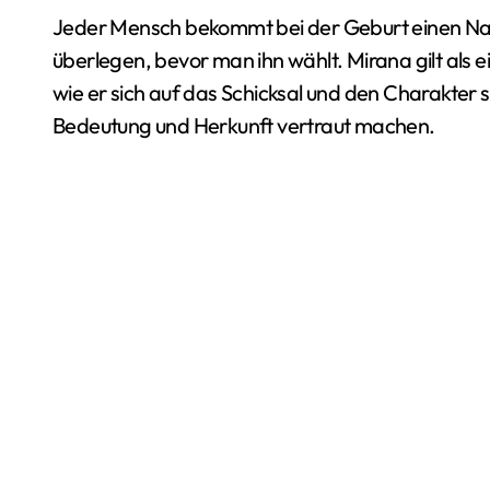
Jeder Mensch bekommt bei der Geburt einen Namen fürs Leben, deshalb sollte man ihn sich gut
überlegen, bevor man ihn wählt. Mirana gilt als 
wie er sich auf das Schicksal und den Charakter 
Bedeutung und Herkunft vertraut machen.