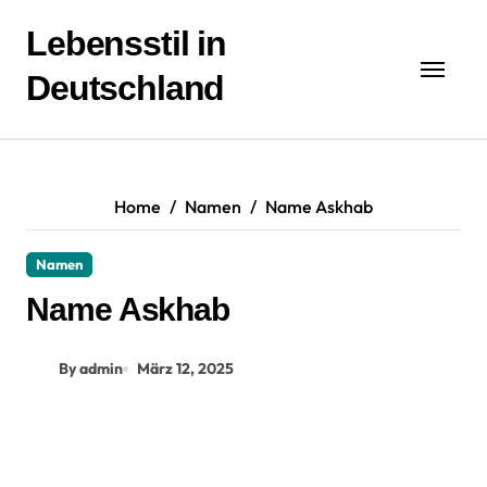
Zum
Inhalt
Lebensstil in
springen
Deutschland
Home
Namen
Name Askhab
Namen
Name Askhab
By admin
März 12, 2025