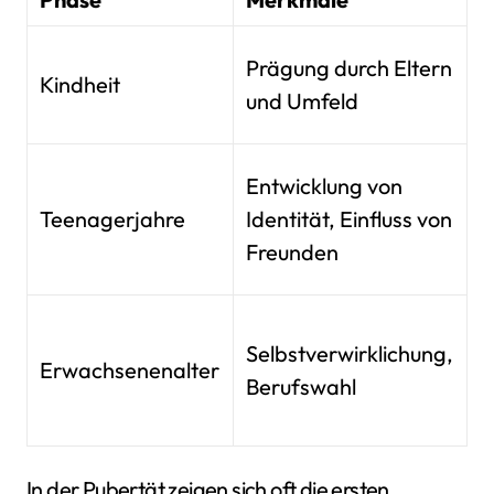
F
Prägung durch Eltern
Kindheit
d
und Umfeld
E
O
Entwicklung von
K
Teenagerjahre
Identität, Einfluss von
u
Freunden
U
Z
Selbstverwirklichung,
W
Erwachsenenalter
Berufswahl
u
N
In der Pubertät zeigen sich oft die ersten