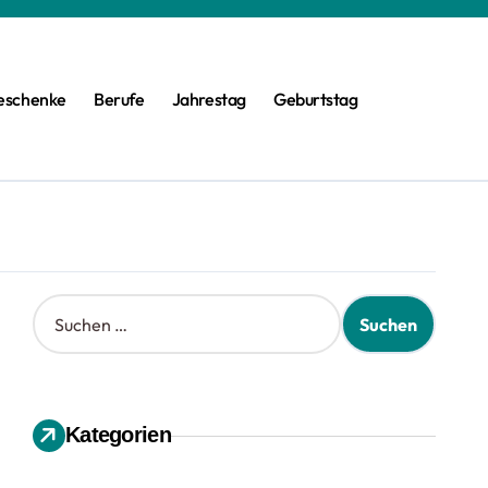
eschenke
Berufe
Jahrestag
Geburtstag
S
u
c
h
e
n
Kategorien
n
a