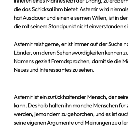
Inneren eines Mannes lebt der Drang, zu erobern.
die das Schicksal ihm bietet. Astemir wird niem
hat Ausdauer und einen eisernen Willen, ist in d
die mit seinem Standpunkt nicht einverstanden s
Astemir reist gerne, er ist immer auf der Suche 
Länder, um deren Sehenswürdigkeiten kennen zu 
Namens gezielt Fremdsprachen, damit sie die M
Neues und Interessantes zu sehen.
Astemir ist ein zurückhaltender Mensch, der sein
kann. Deshalb halten ihn manche Menschen für z
werden, jemandem zu gehorchen, und es ist auch
seine eigenen Argumente und Meinungen zu allem