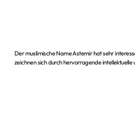
Der muslimische Name Astemir hat sehr interessante Merkmale. Ihre Besitzer sind geistig stark und
zeichnen sich durch hervorragende intellektuelle 