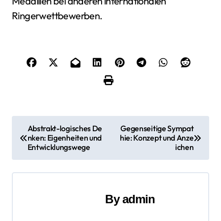
Medaillen bei anderen internationalen
Ringerwettbewerben.
B
Abstrakt-logisches De
Gegenseitige Sympat
nken: Eigenheiten und
hie: Konzept und Anze
e
Entwicklungswege
ichen
i
t
By
admin
r