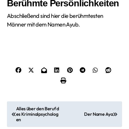
Berühmte Persönlichkeiten
Abschließend sind hier die berühmtesten
Männer mit dem Namen Ayub.
B
Alles über den Beruf d
es Kriminalpsycholog
Der Name Aya
e
en