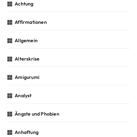
a
Achtung
t
Affirmationen
i
o
Allgemein
n
Alterskrise
Amigurumi
Analyst
Ängste und Phobien
Anhaftung