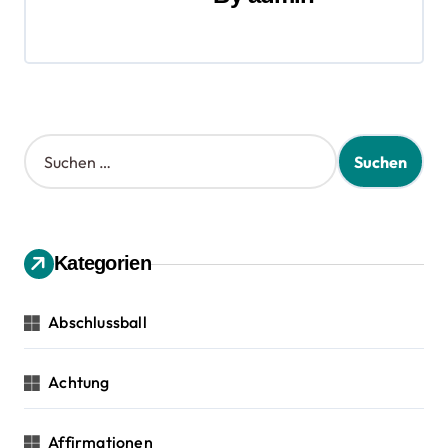
a
g
s
S
n
u
a
c
h
v
e
n
Kategorien
i
n
a
g
c
Abschlussball
h
a
:
Achtung
t
i
Affirmationen