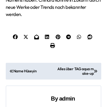
neue Werke oder Trends noch bekannter
werden.
B
Alles über TAG aqua m
Name Hüseyin
ake-up
e
i
t
By
admin
r