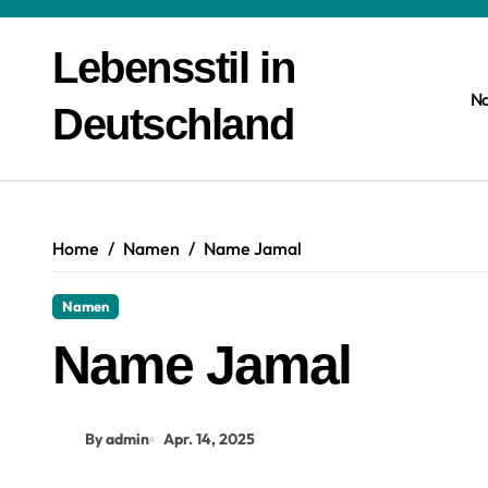
Zum
Inhalt
Lebensstil in
springen
N
Deutschland
Home
Namen
Name Jamal
Namen
Name Jamal
By admin
Apr. 14, 2025