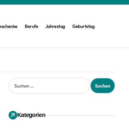
eschenke
Berufe
Jahrestag
Geburtstag
S
u
c
h
e
n
Kategorien
n
a