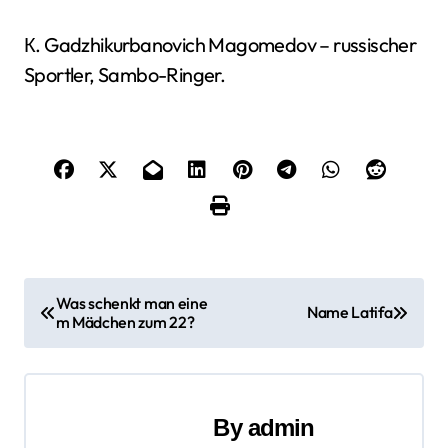
К. Gadzhikurbanovich Magomedov – russischer
Sportler, Sambo-Ringer.
B
Was schenkt man eine
Name Latifa
m Mädchen zum 22?
e
i
t
By
admin