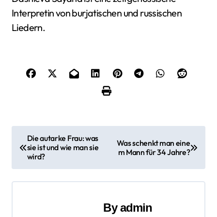
Interpretin von burjatischen und russischen
Liedern.
B
Die autarke Frau: was
Was schenkt man eine
sie ist und wie man sie
e
m Mann für 34 Jahre?
wird?
i
t
By
admin
r