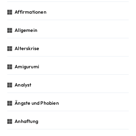
t
Affirmationen
i
Allgemein
o
n
Alterskrise
Amigurumi
Analyst
Ängste und Phobien
Anhaftung