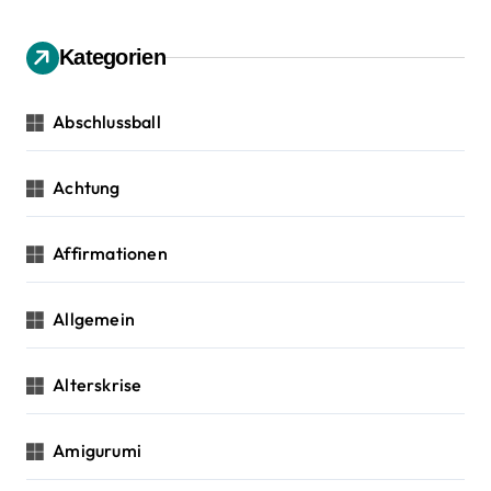
a
e
v
n
Kategorien
n
i
a
c
Abschlussball
g
h
:
a
Achtung
t
Affirmationen
i
o
Allgemein
n
Alterskrise
Amigurumi