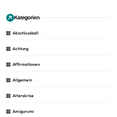
h
v
e
n
Kategorien
i
n
a
g
c
Abschlussball
h
a
:
Achtung
t
i
Affirmationen
o
Allgemein
n
Alterskrise
Amigurumi