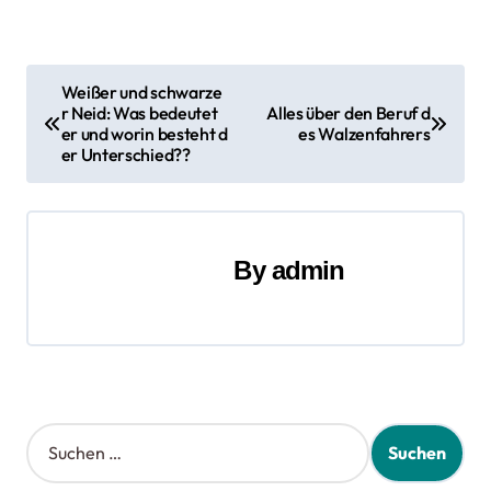
B
Weißer und schwarze
r Neid: Was bedeutet
Alles über den Beruf d
e
er und worin besteht d
es Walzenfahrers
er Unterschied??
i
t
r
By
admin
a
g
s
S
n
u
a
c