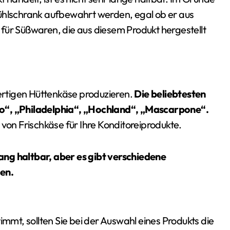
Kühlschrank aufbewahrt werden, egal ob er aus
lt für Süßwaren, die aus diesem Produkt hergestellt
wertigen Hüttenkäse produzieren.
Die beliebtesten
ko“, „Philadelphia“, „Hochland“, „Mascarpone“.
 von Frischkäse für Ihre Konditoreiprodukte.
ang haltbar, aber es gibt verschiedene
sen.
immt, sollten Sie bei der Auswahl eines Produkts die