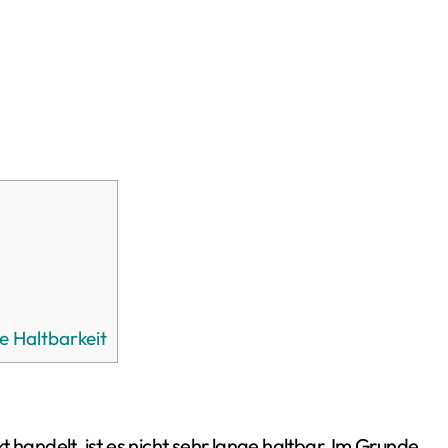
e Haltbarkeit
 handelt, ist es nicht sehr lange haltbar. Im Grunde