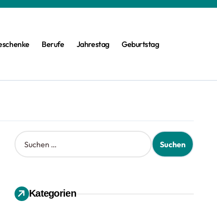
eschenke
Berufe
Jahrestag
Geburtstag
S
u
c
h
e
n
Kategorien
n
a