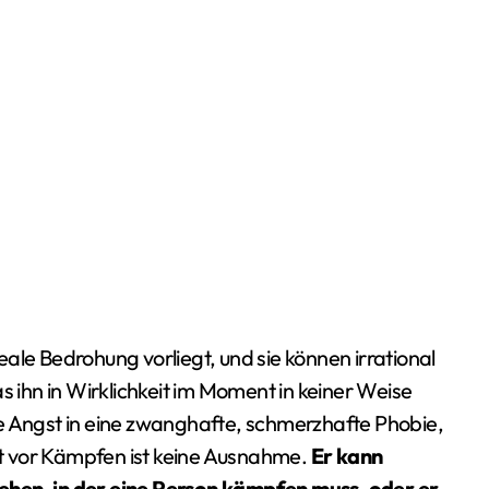
ale Bedrohung vorliegt, und sie können irrational
s ihn in Wirklichkeit im Moment in keiner Weise
e Angst in eine zwanghafte, schmerzhafte Phobie,
gst vor Kämpfen ist keine Ausnahme.
Er kann
tstehen, in der eine Person kämpfen muss, oder er