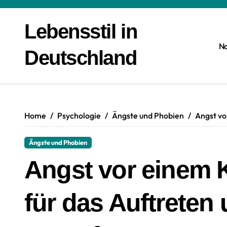
Zum
Inhalt
Lebensstil in
springen
N
Deutschland
Home
Psychologie
Ängste und Phobien
Angst vo
Ängste und Phobien
Angst vor einem 
für das Auftrete