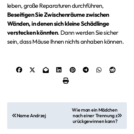
leben, große Reparaturen durchführen,
Beseitigen Sie Zwischenräume zwischen
Wänden, in denen sich kleine Schädlinge
verstecken könnten
. Dann werden Sie sicher
sein, dass Mäuse Ihnen nichts anhaben können.
B
Wie man ein Mädchen
Name Andrzej
nach einer Trennung z
e
urückgewinnen kann?
i