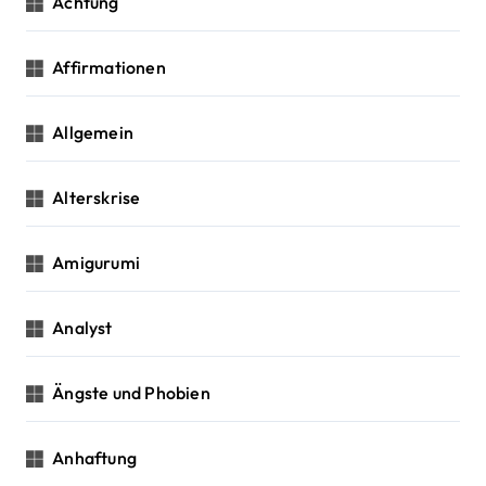
Achtung
t
Affirmationen
i
o
Allgemein
n
Alterskrise
Amigurumi
Analyst
Ängste und Phobien
Anhaftung