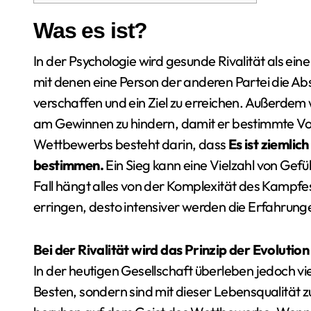
Was es ist?
In der Psychologie wird gesunde Rivalität als e
mit denen eine Person der anderen Partei die Absi
verschaffen und ein Ziel zu erreichen. Außerdem w
am Gewinnen zu hindern, damit er bestimmte Vor
Wettbewerbs besteht darin, dass
Es ist ziemlic
bestimmen.
Ein Sieg kann eine Vielzahl von Gefü
Fall hängt alles von der Komplexität des Kampfes
erringen, desto intensiver werden die Erfahrung
Bei der Rivalität wird das Prinzip der Evoluti
In der heutigen Gesellschaft überleben jedoch vi
Besten, sondern sind mit dieser Lebensqualität