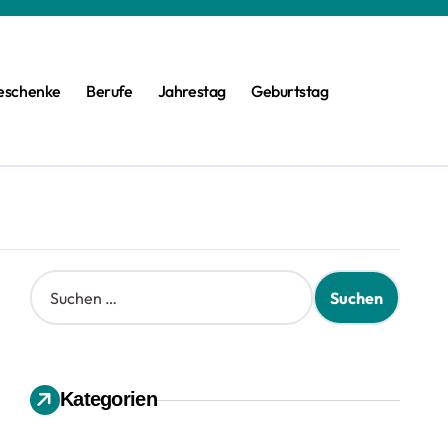
eschenke
Berufe
Jahrestag
Geburtstag
S
u
c
h
e
n
Kategorien
n
a