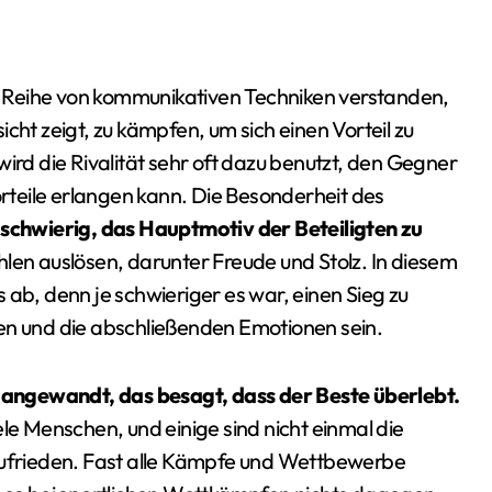
ine Reihe von kommunikativen Techniken verstanden,
cht zeigt, zu kämpfen, um sich einen Vorteil zu
ird die Rivalität sehr oft dazu benutzt, den Gegner
teile erlangen kann. Die Besonderheit des
h schwierig, das Hauptmotiv der Beteiligten zu
hlen auslösen, darunter Freude und Stolz. In diesem
 ab, denn je schwieriger es war, einen Sieg zu
en und die abschließenden Emotionen sein.
on angewandt, das besagt, dass der Beste überlebt.
ele Menschen, und einige sind nicht einmal die
 zufrieden. Fast alle Kämpfe und Wettbewerbe