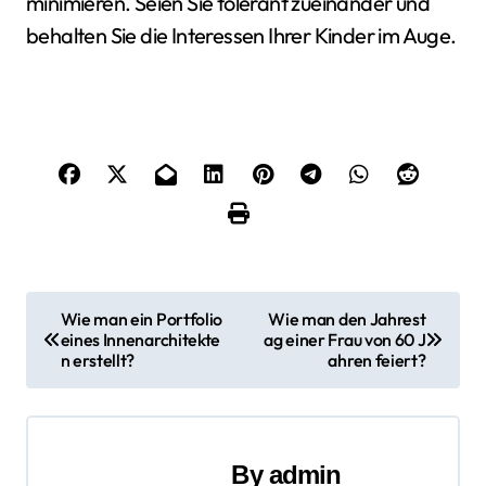
minimieren. Seien Sie tolerant zueinander und
behalten Sie die Interessen Ihrer Kinder im Auge.
B
Wie man ein Portfolio
Wie man den Jahrest
eines Innenarchitekte
ag einer Frau von 60 J
e
n erstellt?
ahren feiert?
i
t
By
admin