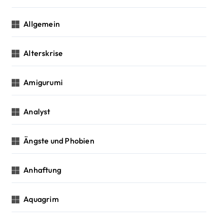
i
o
Allgemein
n
Alterskrise
Amigurumi
Analyst
Ängste und Phobien
Anhaftung
Aquagrim