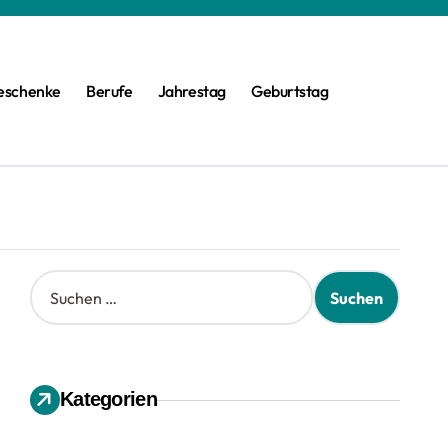
eschenke
Berufe
Jahrestag
Geburtstag
S
u
c
h
e
n
Kategorien
n
a