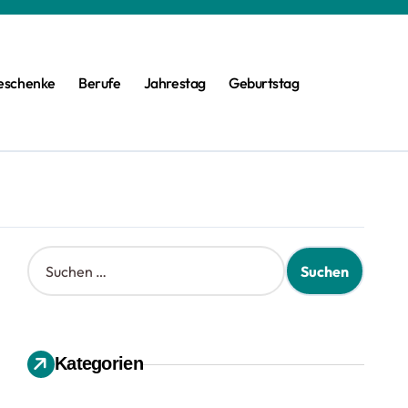
eschenke
Berufe
Jahrestag
Geburtstag
S
u
c
h
e
n
Kategorien
n
a