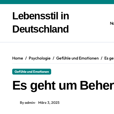
Zum
Inhalt
Lebensstil in
springen
N
Deutschland
Home
Psychologie
Gefühle und Emotionen
Es g
Gefühle und Emotionen
Es geht um Behe
By admin
März 3, 2025