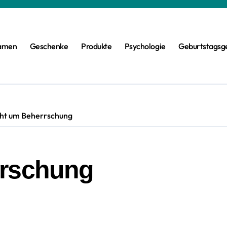
amen
Geschenke
Produkte
Psychologie
Geburtstagsg
eht um Beherrschung
rrschung