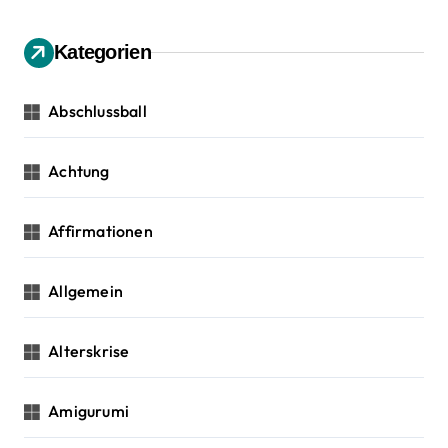
a
e
n
Kategorien
v
n
a
i
c
Abschlussball
h
g
:
Achtung
a
t
Affirmationen
i
Allgemein
o
n
Alterskrise
Amigurumi