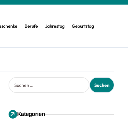
eschenke
Berufe
Jahrestag
Geburtstag
S
u
c
h
e
n
Kategorien
n
a