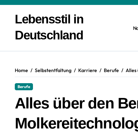
Zum
Inhalt
Lebensstil in
springen
N
Deutschland
Home
Selbstentfaltung
Karriere
Berufe
Alles
Berufe
Alles über den Be
Molkereitechnolo