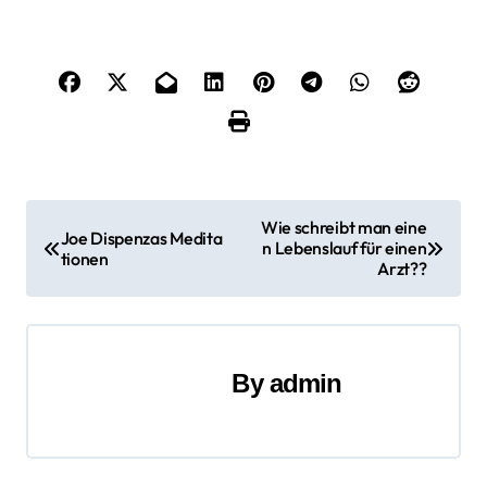
B
Wie schreibt man eine
Joe Dispenzas Medita
n Lebenslauf für einen
e
tionen
Arzt??
i
t
By
admin
r
a