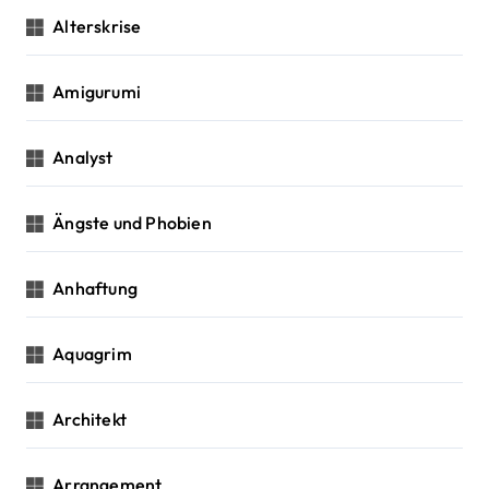
n
Alterskrise
Amigurumi
Analyst
Ängste und Phobien
Anhaftung
Aquagrim
Architekt
Arrangement