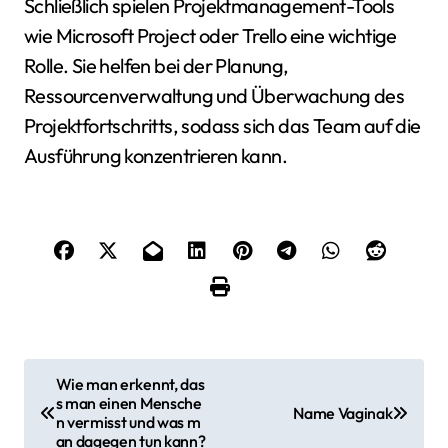
Schließlich spielen Projektmanagement-Tools
wie Microsoft Project oder Trello eine wichtige
Rolle. Sie helfen bei der Planung,
Ressourcenverwaltung und Überwachung des
Projektfortschritts, sodass sich das Team auf die
Ausführung konzentrieren kann.
B
Wie man erkennt, das
s man einen Mensche
e
Name Vaginak
n vermisst und was m
an dagegen tun kann?