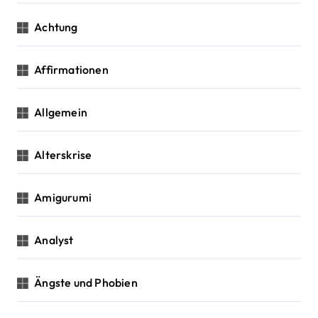
a
:
Achtung
t
i
Affirmationen
o
Allgemein
n
Alterskrise
Amigurumi
Analyst
Ängste und Phobien