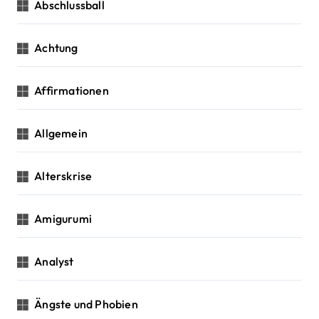
c
Abschlussball
g
h
:
a
Achtung
t
Affirmationen
i
o
Allgemein
n
Alterskrise
Amigurumi
Analyst
Ängste und Phobien