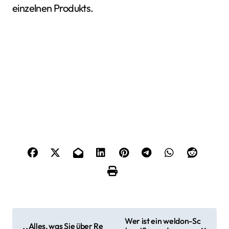
einzelnen Produkts.
B
Wer ist ein weldon-Sc
Alles, was Sie über Re