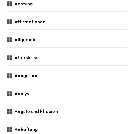
Achtung
t
i
Affirmationen
o
Allgemein
n
Alterskrise
Amigurumi
Analyst
Ängste und Phobien
Anhaftung