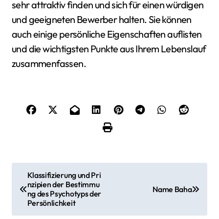
sehr attraktiv finden und sich für einen würdigen
und geeigneten Bewerber halten. Sie können
auch einige persönliche Eigenschaften auflisten
und die wichtigsten Punkte aus Ihrem Lebenslauf
zusammenfassen.
B
Klassifizierung und Pri
nzipien der Bestimmu
e
Name Baha
ng des Psychotyps der
Persönlichkeit
i