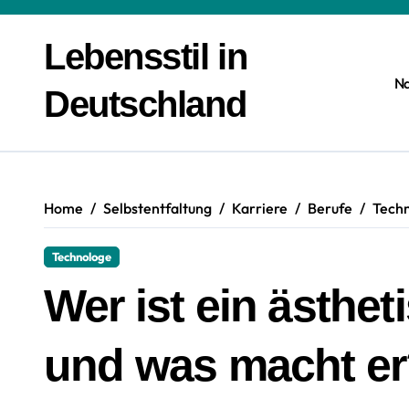
Zum
Inhalt
Lebensstil in
springen
N
Deutschland
Home
Selbstentfaltung
Karriere
Berufe
Tech
Technologe
Wer ist ein ästhe
und was macht e