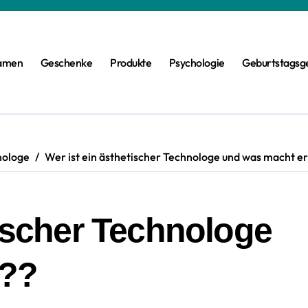
amen
Geschenke
Produkte
Psychologie
Geburtstagsg
nologe
Wer ist ein ästhetischer Technologe und was macht e
tischer Technologe
r??