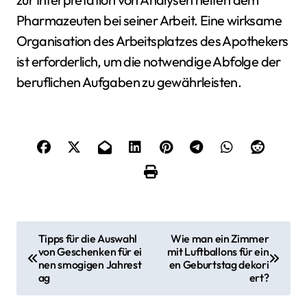
Pharmazeuten bei seiner Arbeit. Eine wirksame
Organisation des Arbeitsplatzes des Apothekers
ist erforderlich, um die notwendige Abfolge der
beruflichen Aufgaben zu gewährleisten.
B
Tipps für die Auswahl
Wie man ein Zimmer
von Geschenken für ei
mit Luftballons für ein
e
nen smogigen Jahrest
en Geburtstag dekori
ag
ert?
i