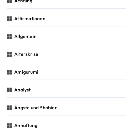
Achtung
t
i
Affirmationen
o
Allgemein
n
Alterskrise
Amigurumi
Analyst
Ängste und Phobien
Anhaftung