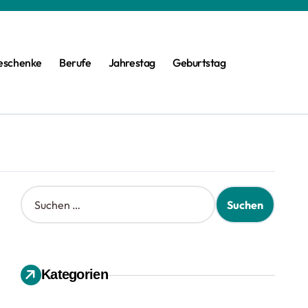
eschenke
Berufe
Jahrestag
Geburtstag
S
u
c
h
e
n
Kategorien
n
a