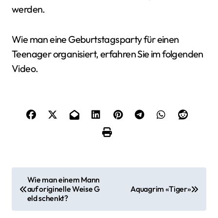
werden.
Wie man eine Geburtstagsparty für einen
Teenager organisiert, erfahren Sie im folgenden
Video.
B
Wie man einem Mann
auf originelle Weise G
Aquagrim «Tiger»
e
eld schenkt?
i