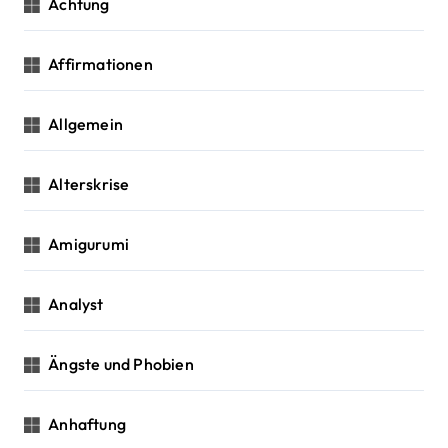
a
Achtung
t
Affirmationen
i
o
Allgemein
n
Alterskrise
Amigurumi
Analyst
Ängste und Phobien
Anhaftung