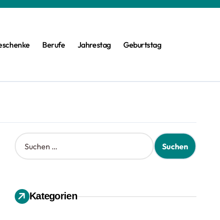
eschenke
Berufe
Jahrestag
Geburtstag
S
u
c
h
e
n
Kategorien
n
a