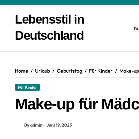
Zum
Inhalt
Lebensstil in
springen
N
Deutschland
Home
Urlaub
Geburtstag
Für Kinder
Make-up 
Für Kinder
Make-up für Mädc
By admin
Juni 19, 2025