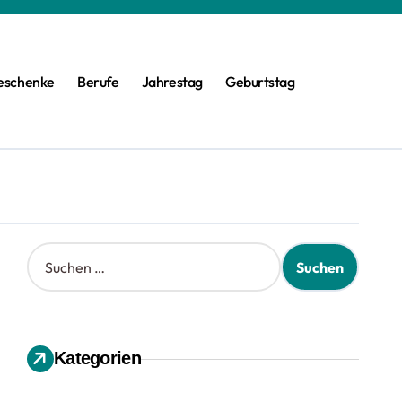
eschenke
Berufe
Jahrestag
Geburtstag
S
u
c
h
e
n
Kategorien
n
a