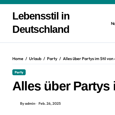
Zum
Inhalt
Lebensstil in
springen
N
Deutschland
Home
Urlaub
Party
Alles über Partys im Stil vo
Party
Alles über Partys
By admin
Feb. 26, 2025