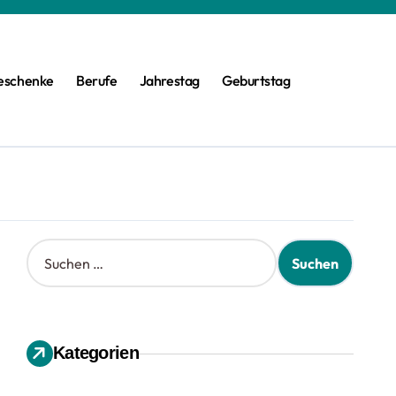
eschenke
Berufe
Jahrestag
Geburtstag
S
u
c
h
e
n
Kategorien
n
a