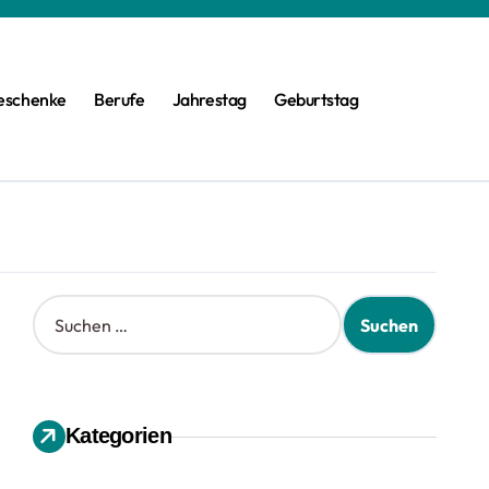
eschenke
Berufe
Jahrestag
Geburtstag
S
u
c
h
e
n
Kategorien
n
a