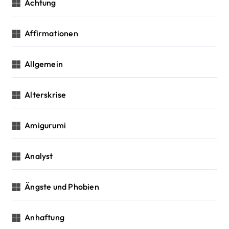
a
Achtung
t
Affirmationen
i
o
Allgemein
n
Alterskrise
Amigurumi
Analyst
Ängste und Phobien
Anhaftung