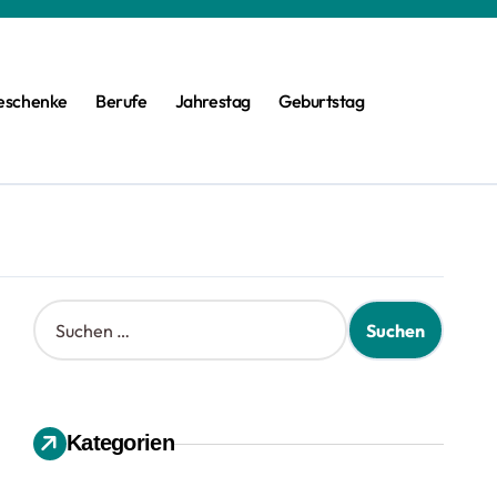
eschenke
Berufe
Jahrestag
Geburtstag
S
u
c
h
e
n
Kategorien
n
a