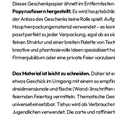
Dieses Geschenkpapier ähnelt im Entferntesten
Papyrusfasern hergestellt.
Es wird hauptsächl
der Anlass des Geschenks keine Rolle spielt. Aufg
Hauptverpackungsmaterial verwendet – es kann d
passt perfekt zu jeder Verpackung, egal ob es s
feinen Struktur und einer breiten Palette von Text
kreative und phantasievolle Ideen spezialisiert ha
Firmenjubiläum oder eine private Feier vorzubere
Das Material ist leicht zu schneiden.
Daher ist e
etwas Geschick im Umgang mit einem so empfin
dreidimensionale und flache (Wand-)Inschriften u
feiernden Feiertag vermitteln. Thematische Gestal
universell einsetzbar. Tishyu wird als Verbrauchs
Jugendlichen verwendet. Die zarte und raffiniert