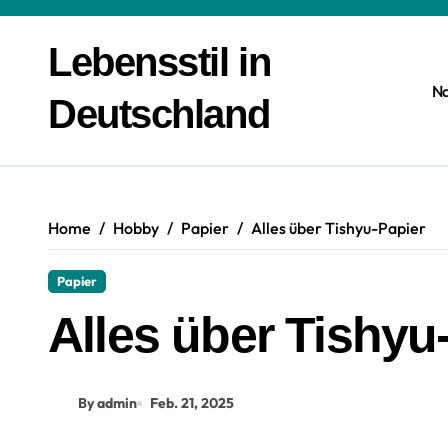
Zum
Inhalt
Lebensstil in
springen
N
Deutschland
Home
Hobby
Papier
Alles über Tishyu-Papier
Papier
Alles über Tishyu
By admin
Feb. 21, 2025