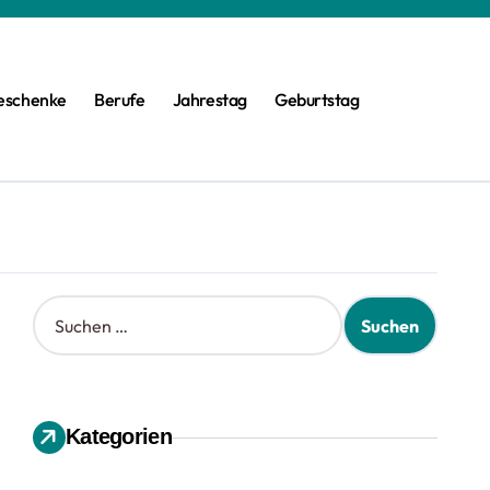
eschenke
Berufe
Jahrestag
Geburtstag
S
u
c
h
e
n
Kategorien
n
a