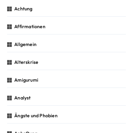
:
a
Achtung
t
Affirmationen
i
o
Allgemein
n
Alterskrise
Amigurumi
Analyst
Ängste und Phobien