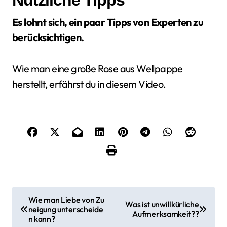
Es lohnt sich, ein paar Tipps von Experten zu
berücksichtigen.
Wie man eine große Rose aus Wellpappe
herstellt, erfährst du in diesem Video.
B
Wie man Liebe von Zu
Was ist unwillkürliche
neigung unterscheide
e
Aufmerksamkeit??
n kann?