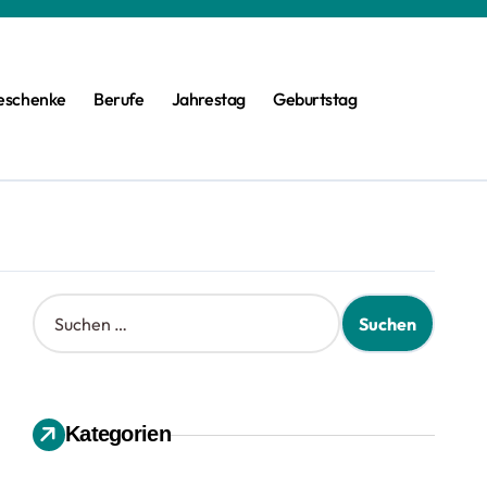
eschenke
Berufe
Jahrestag
Geburtstag
S
u
c
h
e
n
Kategorien
n
a