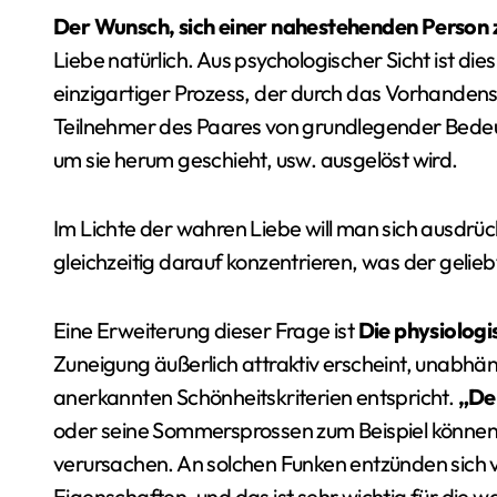
Der Wunsch, sich einer nahestehenden Person zu
Liebe natürlich. Aus psychologischer Sicht ist dies
einzigartiger Prozess, der durch das Vorhandens
Teilnehmer des Paares von grundlegender Bede
um sie herum geschieht, usw. ausgelöst wird.
Im Lichte der wahren Liebe will man sich ausdrü
gleichzeitig darauf konzentrieren, was der gelieb
Eine Erweiterung dieser Frage ist
Die physiologi
Zuneigung äußerlich attraktiv erscheint, unabhän
anerkannten Schönheitskriterien entspricht.
„De
oder seine Sommersprossen zum Beispiel können
verursachen. An solchen Funken entzünden sich 
Eigenschaften, und das ist sehr wichtig für die w