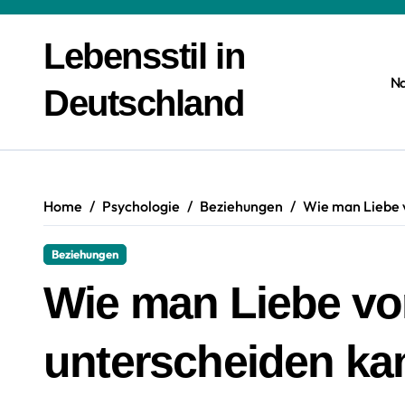
Zum
Inhalt
Lebensstil in
springen
N
Deutschland
Home
Psychologie
Beziehungen
Wie man Liebe 
Beziehungen
Wie man Liebe v
unterscheiden ka