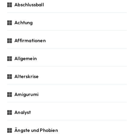
c
Abschlussball
g
h
:
a
Achtung
t
Affirmationen
i
o
Allgemein
n
Alterskrise
Amigurumi
Analyst
Ängste und Phobien